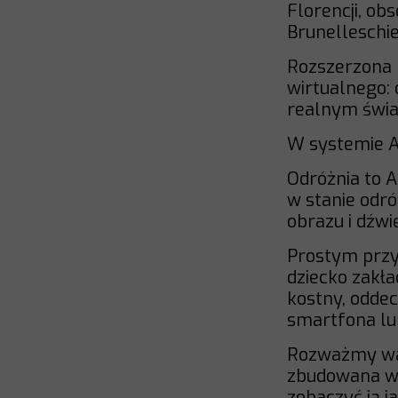
Florencji, ob
Brunelleschi
Rozszerzona 
wirtualnego:
realnym świa
W systemie A
Odróżnia to A
w stanie odr
obrazu i dźw
Prostym przyk
dziecko zakła
kostny, odde
smartfona lu
Rozważmy war
zbudowana w 
zobaczyć ją 