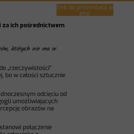
link do prezentacji w
PDF
 i za ich pośrednictwem
azów, których nie ma w
 do „rzeczywistości”
j, bo w całości sztucznie
 jednoczesnym odcięciu od
ogli umożliwiających
ercepcję obrazów na
 stanowi połączenie