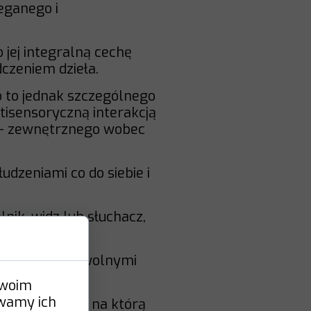
eganego i
jej integralną cechę
czeniem dzieła.
o to jednak szczególnego
tisensoryczną interakcją
o - zewnętrznego wobec
udzeniami co do siebie i
elnik, widz lub słuchacz,
 (a ogólniej dowolnymi
Twoim
ywamy ich
nych odbiorcy, na którą