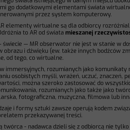
lnego świata istniejącego w danym miejscu dooko
ymi go dodatkowymi elementami świata wirtualne
enerowanymi przez system komputerowy.
 elementy wirtualne są dla odbiorcy rozróżnial
 Odróżnia to AR od świata
mieszanej rzeczywistoś
świecie — MR obserwator nie jest w stanie w do
obrazu i dźwięku (ew. także innych bodźców z
e, od tego, co wirtualne.
ów immersyjnych, rozumianych jako komunikaty 
iu osobistych myśli, wrażeń, uczuć, znaczeń, pe
i wartości, można szeroko zastosować do wszystki
munikowania, rozumianych jako także jako twórc
larska, fotograficzna, muzyczna, filmowa lub inn
dzaje i formy sztuki zawsze operują kodem zwi
orelatem przekazywanej treści.
 twórca - nadawca dzieli się z odbiorcą nie tylko