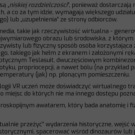
są „
niskiej rozdzielczości
”, ponieważ dostarczają
h, a co za tym idzie, wymagają większego udział
go) lub „uzupełnienia” ze strony odbiorców.
edia, takie jak rzeczywistość wirtualna - gen
ójwymiarowego obrazu lub środowiska, z którym
zywisty lub fizyczny sposób osoba korzystająca 
go, takiego jak hełm z ekranem i założonymi ręk
ptycznym Teslasuit, dwuczęściowym kombinezo
tyku, propriocepcji, a nawet bólu (na przykład p
emperatury (jak) np. płonącym pomieszczeniu.
logii VR uczeń może doświadczyć wirtualnego tra
do miejsc do których nie ma innego dostępu poz
roskopijnym awatarem, który bada anatomię i fiz
tualnie przeżyć” wydarzenia historyczne, wejść 
istorycznymi, spacerować wśród dinozaurów lub