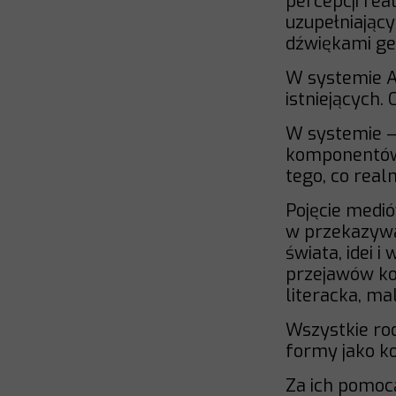
percepcji rea
uzupełniając
dźwiękami g
W systemie AR
istniejących.
W systemie — 
komponentów 
tego, co realn
Pojęcie medi
w przekazywan
świata, idei 
przejawów ko
literacka, ma
Wszystkie ro
formy jako k
Za ich pomocą