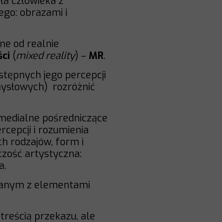
ła człowieka z
go: obrazami i
ne od realnie
ci
(
mixed reality
) –
MR
.
stępnych jego percepcji
mysłowych) rozróżnić
medialne pośredniczące
rcepcji i rozumienia
ch rodzajów, form i
zość artystyczna:
a.
ązanym z elementami
 treścią przekazu, ale