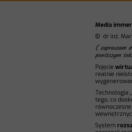
Media immers
© dr inż. Mar
( zapraszam do
poniższym tek
Pojęcie
wirtu
realnie nieis
wygenerowan
Technologia „
tego, co doo
równoczesne 
wewnętrznyc
System
rozs