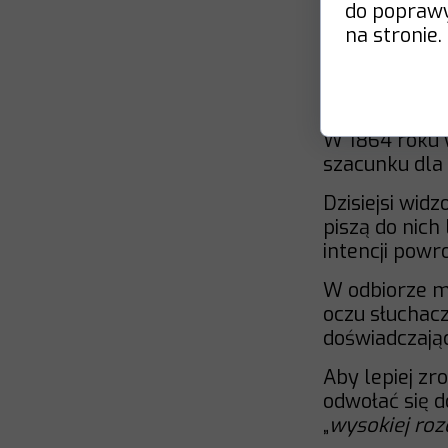
do poprawy 
wpływa subie
na stronie.
posługuje się
W 1860 roku 
szeptali modl
W 1864 roku 
szacunku dla 
Dzisiejsi wid
piszą do nich
intencji powr
W odbiorze mu
oczu słuchacz
doświadczają
Aby lepiej zr
odwołać się d
„
wysokiej roz