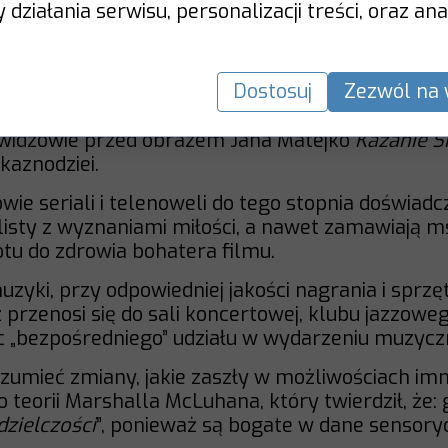
działania serwisu, personalizacji treści, oraz ana
ktywne rozumienie kodów i interpretacja eleme
 twórca.
widzowie przed obrazem Józefa Simmlera
Śmier
Dostosuj
Zezwól na 
itwy za zmarłych.
widzowie przed obrazem Jana Matejko
Kazanie S
kaznodziei.
zowie seriali i telenoweli do tego stopnia doświad
 listy z wyznaniami miłości, a nawet zamawiają 
otu do zdrowia bohatera filmu.
zyki, przy odpowiedniej jakości nagrania i sprzę
 przenosi się do sali koncertowej, klubu jazzowe
c „bezpośredniego” udziału w wydarzeniu muzyc
ozumieć zmiany, jakie zaszły w możliwościach i
o teorii Marshalla McLuhana, który twierdził, że:
dzielczości
”, ponieważ są bogate w dane sensory