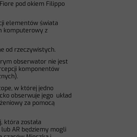
Fiore pod okiem Filippo
cji elementów świata
em komputerowy z
e od rzeczywistych.
órym obserwator nie jest
ercepcji komponentów
znych).
ope, w której jedno
ecko obserwuje jego układ
ążeniowy za pomocą
 która została
 lub AR będziemy mogli
a czasów Mieszka i