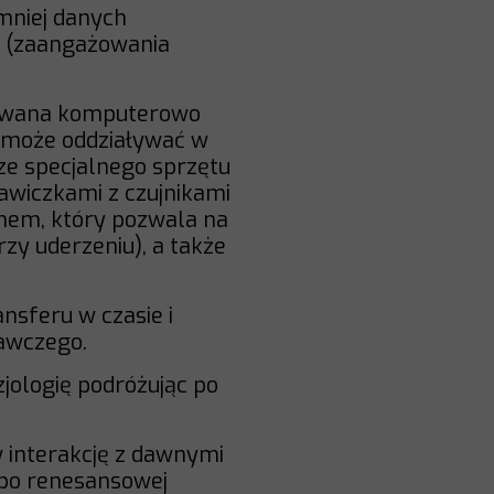
 mniej danych
u (zaangażowania
erowana komputerowo
 może oddziaływać w
ze specjalnego sprzętu
awiczkami z czujnikami
nem, który pozwala na
rzy uderzeniu), a także
nsferu w czasie i
nawczego.
jologię podróżując po
w interakcję z dawnymi
 po renesansowej