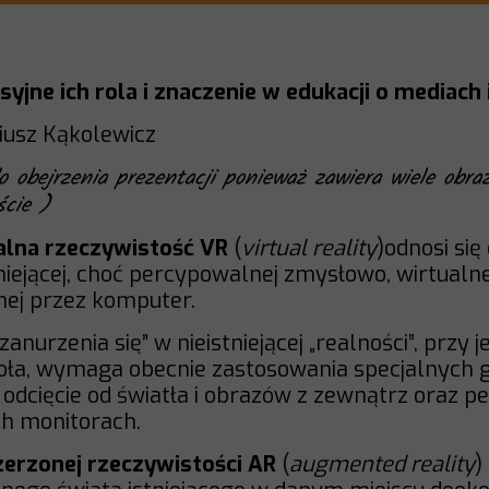
yjne ich rola i znaczenie w edukacji o mediach
iusz Kąkolewicz
 obejrzenia prezentacji ponieważ zawiera wiele obr
ście )
alna rzeczywistość VR
(
virtual reality
)odnosi się
tniejącej, choć percypowalnej zmysłowo, wirtualne
ej przez komputer.
zanurzenia się” w nieistniejącej „realności”, przy
koła, wymaga obecnie zastosowania specjalnych g
odcięcie od światła i obrazów z zewnątrz oraz p
h monitorach.
zerzonej rzeczywistości AR
(
augmented reality
)