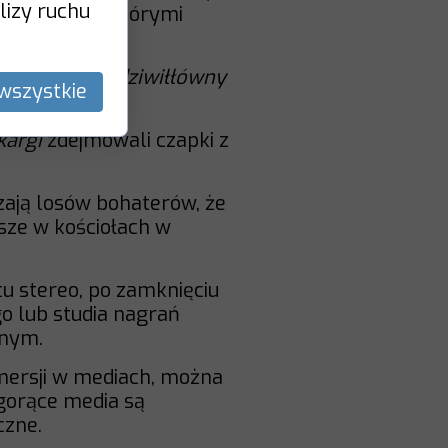
lizy ruchu
ntów formy, którymi
ć Barbary Radziwiłłówny
wszystkie
kargi
zdejmowali czapki z
czają losów bohaterów, że
msze w kościołach w
tu stereo, po zamknięciu
go lub studia nagrań
znym.
mmersji w mediach, można
 gorące media są
czne.