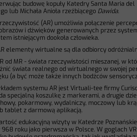
serwując budowę kopuły Katedry Santa Maria del 
ego lub Michała Anioła rzeźbiącego
Dawida
.
rzeczywistość (AR) umożliwia połączenie percep
 obrazów i dźwięków generowanych przez syst
tem istniejącym dookoła człowieka.
R elementy wirtualne są dla odbiorcy odróżnialn
R od MR - świata rzeczywistości mieszanej, w kt
óżnić świata realnego od wirtualnego w swojej p
ięku (a być może także innych bodźców sensoryc
ładem systemu AR jest Virtuali-tee firmy Curisc
da specjalną koszulkę z markerami, a drugie dzi
chowy, pokarmowy, wydalniczy, moczowy lub kr
b tablet z darmową aplikacją.
tość edukacyjną wizyty w Katedrze Poznańskiej,
968 roku jako pierwsza w Polsce. W goglach VR
jako budowlę przedromańską, tak jak wyglądała z