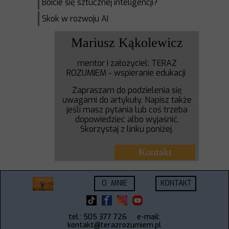
Boicie się sztucznej inteligencji?
Skok w rozwoju AI
Mariusz Kąkolewicz
mentor i założyciel: TERAZ
ROZUMIEM - wspieranie edukacji
Zapraszam do podzielenia się
uwagami do artykuły. Napisz także
jeśli masz pytania lub coś trzeba
dopowiedzieć albo wyjaśnić.
Skorzystaj z linku poniżej.
Kontakt
O MNIE
KONTAKT
tel.: 505 377 726
e-mail:
kontakt@terazrozumiem.pl