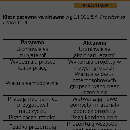
PREZENTACJA
Klasa pasywna
vs
. aktywna
wg C. ROGERSA,
Freedom to
Learn
, 1994
Pasywna
Aktywna
Uczniowie są
Uczniowie są
„turystami”.
„akcjonariuszami”.
Wypełniają proste
Wykonują projekty w
karty pracy.
małych grupach.
Pracują w dwu-,
czteroosobowych
Pracują samodzielnie.
grupach wspólnego
uczenia się.
Pracują nad tym, co
Wytwarzają nowe
przygotował
pomysły i materiały
nauczyciel.
poprzez projekty.
Piszą raczej rzadko.
Piszą każdego dnia.
Prezentują wszystkim
Rzadko prezentują
samodzielnie wybrane