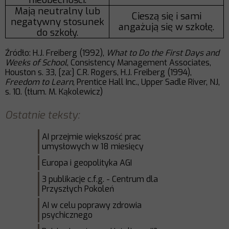
Mają neutralny lub
Cieszą się i sami
negatywny stosunek
angażują się w szkołę.
do szkoły.
Źródło: H.J. Freiberg (1992),
What to Do the First Days and
Weeks of School
, Consistency Management Associates,
Houston s. 33, [za:] C.R. Rogers, H.J. Freiberg (1994),
Freedom to Learn
, Prentice Hall Inc., Upper Sadle River, NJ,
s. 10. (tłum. M. Kąkolewicz)
Ostatnie teksty:
AI przejmie większość prac
umysłowych w 18 miesięcy
Europa i geopolityka AGI
3 publikacje c.f.g. - Centrum dla
Przyszłych Pokoleń
AI w celu poprawy zdrowia
psychicznego