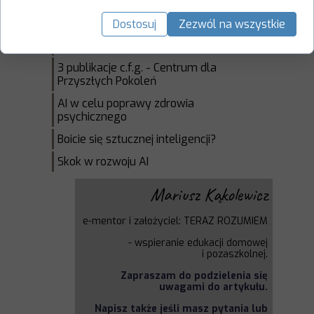
AI przejmie większość prac
umysłowych w 18 miesięcy
Dostosuj
Zezwól na wszystkie
Europa i geopolityka AGI
3 publikacje c.f.g. - Centrum dla
Przyszłych Pokoleń
AI w celu poprawy zdrowia
psychicznego
Boicie się sztucznej inteligencji?
Skok w rozwoju AI
Mariusz Kąkolewicz
e-mentor i założyciel: TERAZ ROZUMIEM
-
wspieranie edukacji domowej
i
pozaszkolnej.
Zapraszam do podzielenia się
uwagami do artykułu.
Napisz także jeśli masz pytania lub