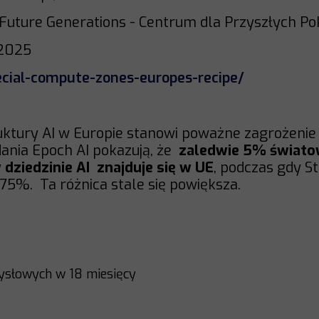
 Future Generations - Centrum dla Przyszłych P
.2025
ecial-compute-zones-europes-recipe/
uktury AI w Europie stanowi poważne zagrożenie 
ania Epoch AI pokazują, że
zaledwie 5% świat
dziedzinie AI znajduje się w UE
, podczas gdy S
75%. Ta różnica stale się powiększa.
ysłowych w 18 miesięcy