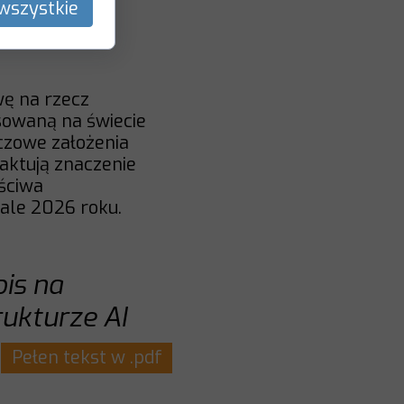
wszystkie
wę na rzecz
ansowaną na świecie
luczowe założenia
raktują znaczenie
aściwa
ale 2026 roku.
pis na
rukturze AI
Pełen tekst w .pdf