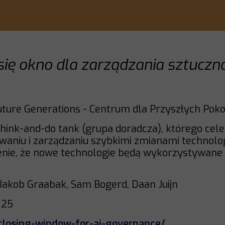
ię okno dla zarządzania sztuczną
Future Generations - Centrum dla Przyszłych Pok
 think-and-do tank (grupa doradcza), którego ce
aniu i zarządzaniu szybkimi zmianami technol
enie, że nowe technologie będą wykorzystywane 
Jakob Graabak, Sam Bogerd, Daan Juijn
025
-closing-window-for-ai-governance/