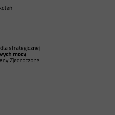
okoleń
dla strategicznej
owych mocy
tany Zjednoczone