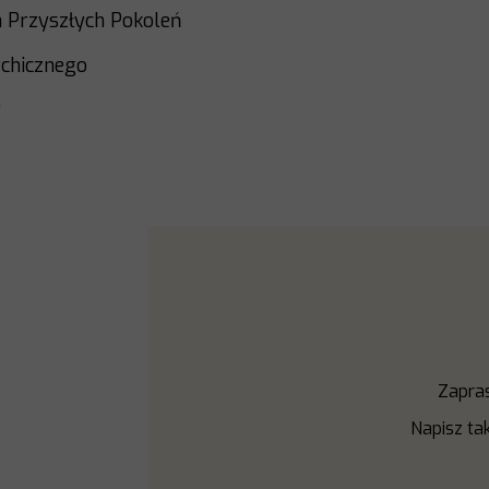
la Przyszłych Pokoleń
ychicznego
?
Zapras
Napisz tak