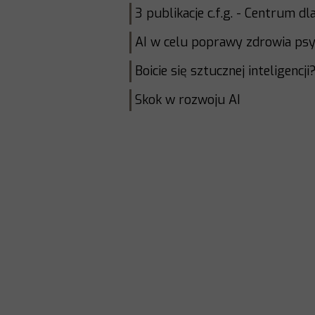
3 publikacje c.f.g. - Centrum d
AI w celu poprawy zdrowia ps
Boicie się sztucznej inteligencji
Skok w rozwoju AI