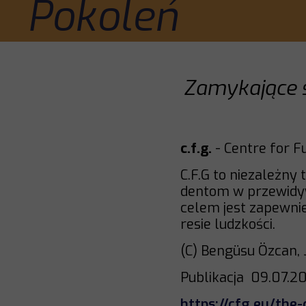
Pokoleń
Zamykające s
c.f.g.
- Centre for 
C.F.G to niezależny
dentom w przewidyw
celem jest zapewni
resie ludzkości.
(C) Bengüsu Özcan, 
Publikacja 09.07.2
https://cfg.eu/the