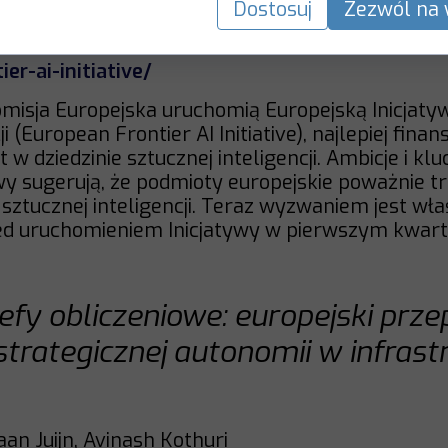
Dostosuj
Zezwól na 
25
ier-ai-initiative/
omisja Europejska uruchomią Europejską Inicjaty
ji (European Frontier AI Initiative), najlepiej fin
t w dziedzinie sztucznej inteligencji. Ambicje i k
wy sugerują, że podmioty europejskie poważnie t
j sztucznej inteligencji. Teraz wyzwaniem jest wł
d uruchomieniem Inicjatywy w pierwszym kwart
efy obliczeniowe: europejski prze
strategicznej autonomii w infrast
aan Juijn, Avinash Kothuri