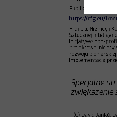
Publikacja
28.11.20
https://cfg.eu/front
Francja, Niemcy i K
Sztucznej Inteligenc
inicjatywę non-profi
projektowe inicjaty
rozwoju pionierskie
implementacja prze
Specjalne str
zwiększenie 
(C) David Janků, D