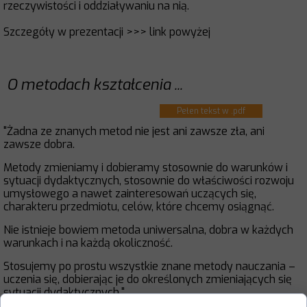
rzeczywistości i oddziaływaniu na nią.
Szczegóły w prezentacji >>> link powyżej
O metodach kształcenia ...
Pełen tekst w .pdf
"Żadna ze znanych metod nie jest ani zawsze zła, ani
zawsze dobra.
Metody zmieniamy i dobieramy stosownie do warunków i
sytuacji dydaktycznych, stosownie do właściwości rozwoju
umysłowego a nawet zainteresowań uczących się,
charakteru przedmiotu, celów, które chcemy osiągnąć.
Nie istnieje bowiem metoda uniwersalna, dobra w każdych
warunkach i na każdą okoliczność.
Stosujemy po prostu wszystkie znane metody nauczania –
uczenia się, dobierając je do określonych zmieniających się
sytuacji dydaktycznych."