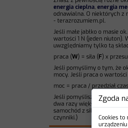
Znasz z pewnością różne okr
energia cieplna
,
energia me
odnawialna. O niektórych z 
- terazrozumiem.pl.
Jeśli małe jabłko o masie ok
wartości 1 N (jeden niuton)
uwzględniamy tylko tą składo
praca (
W
) = siła (
F
) x przesu
Jeśli pomyślimy o tym, że 
mocy. Jeśli praca o wartośc
moc = praca / przedział cz
Jeśli pomyślisz o samochoda
Zgoda na
dwa razy większa, to samoc
samochód z silnikiem o dwa 
czynniki.)
Cookies to
urządzeniu