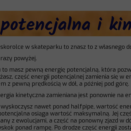
 potencjalna i ki
deskorolce w skateparku to znasz to z własnego d
brazy powyżej.
u to masz pewną energię potencjalną, która pozw
żasz, część energii potencjalnej zamienia się w e
m z pewną prędkością w dół, a później pod górę.
ergia kinetyczna zamieniana jest ponownie na en
wyskoczysz nawet ponad halfpipe, wartość ener
 potencjalna osiąga wartość maksymalną. Jej czę
ny z ewolucjami, a część na ponowny zjazd w dół
yskok ponad rampę. Po drodze część energii zos