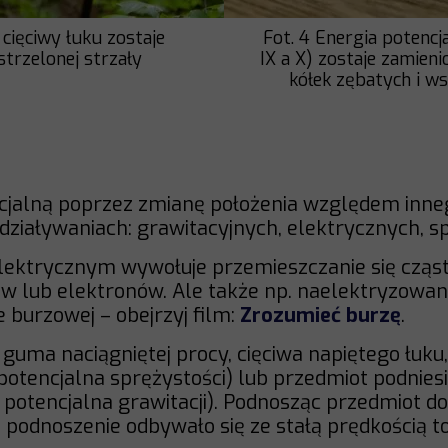
 cięciwy łuku zostaje
Fot. 4 Energia potencj
strzelonej strzały
IX a X) zostaje zamieni
kółek zębatych i w
cjalną poprzez zmianę położenia względem inneg
ziaływaniach: grawitacyjnych, elektrycznych, s
elektrycznym wywołuje przemieszczanie się cząs
nów lub elektronów. Ale także np. naelektryzowan
 burzowej – obejrzyj film:
Zrozumieć burzę
.
 guma naciągniętej procy, cięciwa napiętego łuku
otencjalna sprężystości) lub przedmiot podniesi
 potencjalna grawitacji). Podnosząc przedmiot 
śli podnoszenie odbywało się ze stałą prędkością t