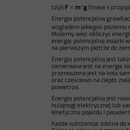
czyli
F
=
m
*
g
(masa x przyspi
Energia potencjalna grawitac
względem jakiegoś poziomu od
Możemy więc obliczyć energię
energię potencjalną książki 
na pierwszym piętrze do ziem
Energią potencjalną jest takż
zamieniana jest na energię k
przenoszona jest na koła sa
oraz częściowo na ciepło zwi
powietrza.
Energią potencjalną jest r
hulajnogi elektrycznej lub sa
kinetyczną pojazdu i pasażer
Każda substancja, zdolna do