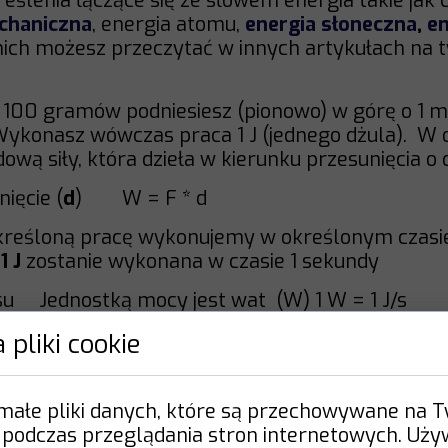
eślenia łączące się ze słowem energia takie jak
chaniczna
, energia atomu,
energia słoneczna
,
en
nich możesz przeczytać w innych artykułach na 
. 100 gramów podniesiesz (pionowo) w górę o 1 me
. Wykonasz wówczas praca 1 J (jednego dżula). W 
wą siły, która dzieła w kierunku przesunięcia o 
nięcie (
d
) W = F * d
określoną pracę wykonujemy w określonym czasie
i
1 J
zostanie wykonana w czasie 1 sekundy
asu Jednostką mocy jest wat (W) 1 W = 1 J/s
ch to w uproszczeniu możemy przyjąć, że jeśli m
 pliki cookie
hód osiągnie określoną prędkość w czasie dwa ra
razy mniejszej mocy. (W uproszczeniu bo w grę 
 małe pliki danych, które są przechowywane na 
 podczas przeglądania stron internetowych. Uż