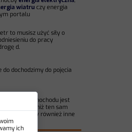
 choćby
energia elektryczna
,
ergia wiatru
czy energia
tym portalu
tr to musisz użyć siły o
odniesieniu do pracy
drogę d.
 do dochodzimy do pojęcia
oc silnika samochodu jest
zy krótszym, niż ten sam
będą wchodziły również inne
Twoim
ywamy ich