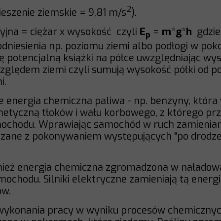
2
eszenie ziemskie = 9,81
m/s
).
yjna = ciężar x wysokość czyli
E
=
m
*
g
*
h
gdzie
p
niesienia np. poziomu ziemi albo podłogi w poko
 potencjalną książki na półce uwzględniając wys
względem ziemi czyli sumują wysokość półki od po
i.
e energia chemiczna paliwa - np. benzyny, która 
inetyczną tłoków i wału korbowego, z którego pr
mochodu. Wprawiając samochód w ruch zamieniana
ązane z pokonywaniem występujących "po drodze" 
ównież energia chemiczna zgromadzona w nałado
mochodu. Silniki elektryczne zamieniają tą energ
ów.
 wykonania pracy w wyniku procesów chemicznyc