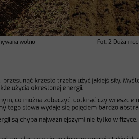
konywana wolno
Fot. 2 Duża mo
przesunąć krzesło trzeba użyć jakiejś siły. Myślę
że użycia określonej energii.
nym, co można zobaczyć, dotknąć czy wreszcie n
my tego słowa wydaje się pojęciem bardzo abstr
nergii są chyba najważniejszymi nie tylko w fizyce