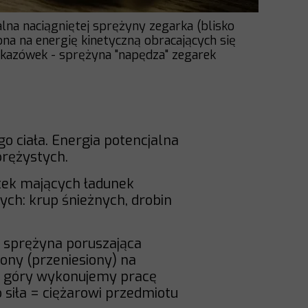
alna naciągniętej sprężyny zegarka (blisko
ona na energię kinetyczną obracających się
skazówek - sprężyna "napędza" zegarek
o ciała. Energia potencjalna
prężystych.
tek mających ładunek
ych: krup śnieżnych, drobin
, sprężyna poruszająca
ony (przeniesiony) na
do góry wykonujemy pracę
o siła = ciężarowi przedmiotu