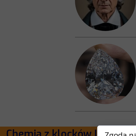
Chemia z klocków LEGO
(d
Zgoda na