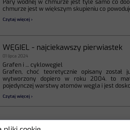
Pary wodnej w chmurze jest tyle samo co dooko
chmurze jest w większym skupieniu co powoduje,
Czytaj więcej ›
WĘGIEL - najciekawszy pierwiastek
01 lipca 2024
Grafen i ... cyklowęgiel
Grafen, choć teoretycznie opisany został 
wytworzony dopiero w roku 2004. to mat
pojedynczej warstwy atomów węgla i jest dosko
Czytaj więcej ›
la wszystkich ;)
 pliki cookie