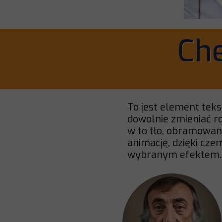
Ch
To jest element teks
dowolnie zmieniać r
w to tło, obramowan
animację, dzięki cze
wybranym efektem.