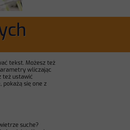
ych
wać tekst. Możesz też
parametry wliczając
 też ustawić
, pokażą się one z
owietrze suche?