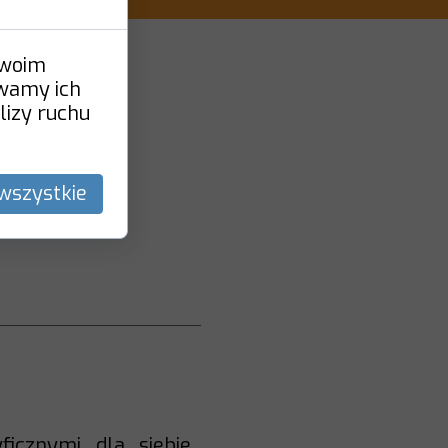
Twoim
ywamy ich
lizy ruchu
wszystkie
u
ficznymi dla siebie