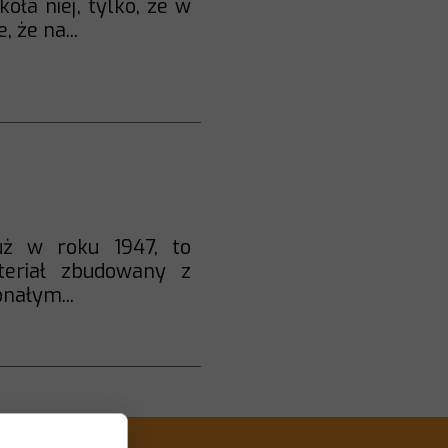
ła niej, tylko, że w
 że na...
już w roku 1947, to
eriał zbudowany z
nałym...