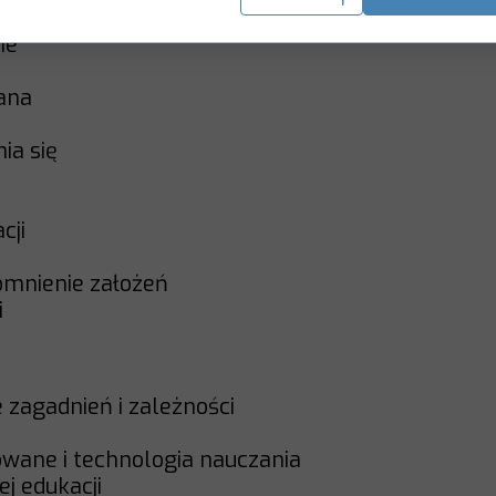
 zmysłowe i kształtowanie wy¬obrażeń
rne
wana
nia się
cji
pomnienie założeń
i
ie zagadnień i zależności
owane i technologia nauczania
j edukacji