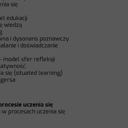
enia się
el edukacji
ię wiedzą
ng
ywna i dysonans poznawczy
iałanie i doświadczanie
ę
 – model sfer refleksji
reatywność
a się (situated learning)
ogersa
procesie uczenia się
la w procesach uczenia się