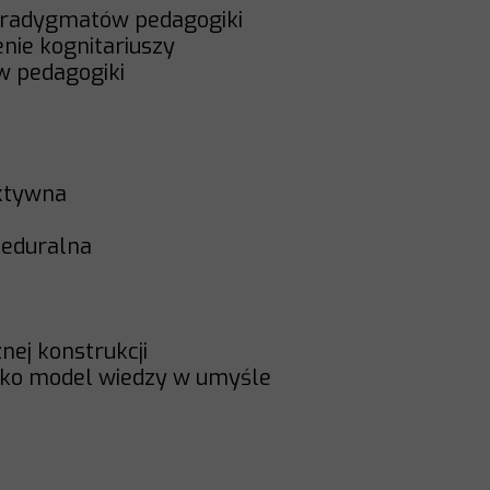
 paradygmatów pedagogiki
cenie kognitariuszy
w pedagogiki
ektywna
oceduralna
znej konstrukcji
jako model wiedzy w umyśle