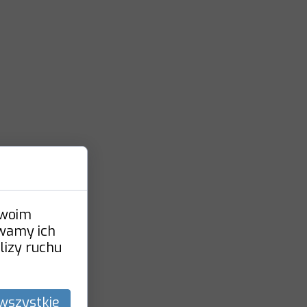
Twoim
ywamy ich
lizy ruchu
wszystkie