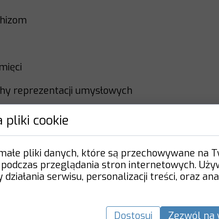
rhizom
e
amięci
echy reprezentacji umysłowych
 pliki cookie
 małe pliki danych, które są przechowywane na 
 podczas przeglądania stron internetowych. Uż
działania serwisu, personalizacji treści, oraz ana
Dostosuj
Zezwól na 