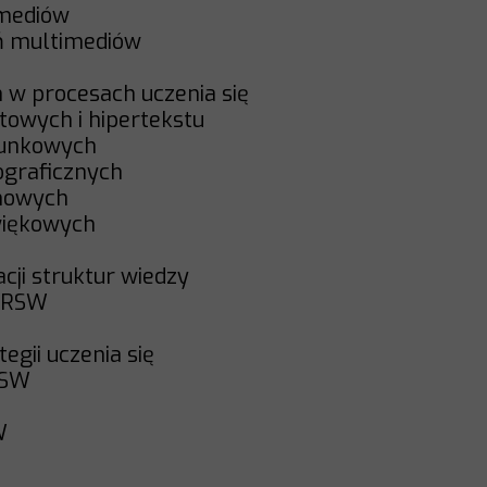
timediów
ń multimediów
ch w procesach uczenia się
stowych i hipertekstu
ysunkowych
tograficznych
lmowych
źwiękowych
cji struktur wiedzy
 ZRSW
tegii uczenia się
RSW
SW