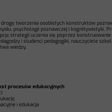
o drogę tworzenia osobistych konstruktów pozna
umysłu, psychologii poznawczej i kognitywistyki. P
cepcję strategii uczenia się poprzez konstruowani
dagodzy i studenci pedagogiki, nauczyciele szko
twa wiedzy.
tekst procesów edukacyjnych
ci
dukację
macyjne i edukacja