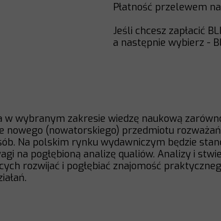
Płatność przelewem na
Jeśli chcesz zapłacić BL
a następnie wybierz - B
a w wybranym zakresie wiedzę naukową zarówno
nie nowego (nowatorskiego) przedmiotu rozważań
b. Na polskim rynku wydawniczym będzie stano
agi na pogłębioną analizę qualiów. Analizy i stw
cych rozwijać i pogłębiać znajomość praktycznego
iałań.