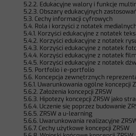
5.2.2. Edukacyjne walory i funkcje mul
5.2.3. Obszary edukacyjnych zastosowa
5.3. Cechy informacji cyfrowych
5.4. Rola i korzyści z notatek medialny
5.4.1. Korzyści edukacyjne z notatek tek
5.4.2. Korzyści edukacyjne z notatek r
5.4.3. Korzyści edukacyjne z notatek fo
5.4.4. Korzyści edukacyjne z notatek fi
5.4.5. Korzyści edukacyjne z notatek d
5.5. Portfolio i e-portfolio
5.6. Koncepcja zewnętrznych reprezenta
5.6.1. Uwarunkowania ogólne koncepcji
5.6.2. Założenia koncepcji ZRSW
5.6.3. Hipotezy koncepcji ZRSW jako stra
5.6.4. Uczenie się poprzez budowanie Z
5.6.5. ZRSW a u-learning
5.6.6. Uwarunkowania realizacyjne ZR
5.6.7. Cechy użytkowe koncepcji ZRSW
5.6.8. Wnioski końcowe koncepcji ZRSW