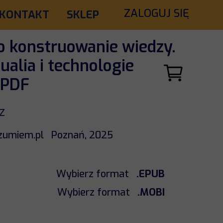
ZALOGUJ SIĘ
KONTAKT
SKLEP
ko konstruowanie wiedzy.
alia i technologie
.PDF
z
zumiem.pl Poznań, 2025
Wybierz format
.EPUB
Wybierz format
.MOBI