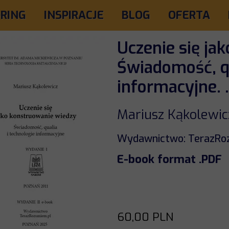
RING
INSPIRACJE
BLOG
OFERTA
Uczenie się ja
Świadomość, qu
informacyjne. 
Mariusz Kąkolewic
Wydawnictwo: TerazRo
E-book format .PDF
60,00 PLN