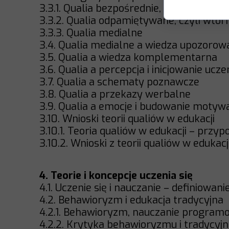
3.3.1. Qualia bezpośrednie, poznawanie
3.3.2. Qualia odpamiętywane, czyli wtó
3.3.3. Qualia medialne
3.4. Qualia medialne a wiedza upozoro
3.5. Qualia a wiedza komplementarna
3.6. Qualia a percepcja i inicjowanie ucze
3.7. Qualia a schematy poznawcze
3.8. Qualia a przekazy werbalne
3.9. Qualia a emocje i budowanie motywa
3.10. Wnioski teorii qualiów w edukacji
3.10.1. Teoria qualiów w edukacji – przy
3.10.2. Wnioski z teorii qualiów w edukacj
4. Teorie i koncepcje uczenia się
4.1. Uczenie się i nauczanie – definiowan
4.2. Behawioryzm i edukacja tradycyjna
4.2.1. Behawioryzm, nauczanie program
4.2.2. Krytyka behawioryzmu i tradycyjne