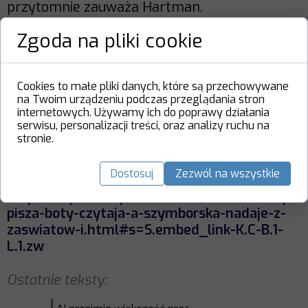
przytomnie zauważa Hartman.
. . .
Zgoda na pliki cookie
... właśnie wysłuchałem fragmentu
stworzonej przez AI rozmowy 20-letniej Emilii
Cookies to małe pliki danych, które są przechowywane
„Emi" Nowak z ze 101-letnią (a nieżyjącą od 12
na Twoim urządzeniu podczas przeglądania stron
lat) noblistką Wisławą Szymborską o Han
internetowych. Używamy ich do poprawy działania
Kang - tegorocznej laureatce nagrody. I
serwisu, personalizacji treści, oraz analizy ruchu na
stronie.
właściwie nic już nie ma znaczenia."
Dostosuj
Zezwól na wszystkie
https://wyborcza.pl/7,75410,31405764,boty-
pisza-boty-czytaja-a-szymborska-nadaje-z-
zaswiatow-i.html#s=S.embed_link-K.C-B.1-
L.1.zw
Ostatnie teksty: