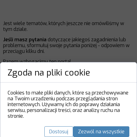
Jest wiele tematów, których jeszcze nie omówiliśmy w
tym dziale.
Jeśli masz pytania
dotyczące jakiegoś zagadnienia lub
problemu, sformułuj swoje pytania poniżej - odpowiem w
przeciągu kilku dni.
Razem wzbogacimy ten portal.
Zgoda na pliki cookie
Twoje imię:
Cookies to małe pliki danych, które są przechowywane
na Twoim urządzeniu podczas przeglądania stron
internetowych. Używamy ich do poprawy działania
serwisu, personalizacji treści, oraz analizy ruchu na
Twój e-mail:
stronie.
Dostosuj
Zezwól na wszystkie