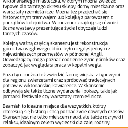
wiktoriańskiego miasteczka, w którym można zwiedzić
typowe dla tamtego okresu sklepy, domy mieszkalne oraz
warsztaty rzemieślnicze. Można też przejechać się
historycznym tramwajem lub kolejką z parowozem z
początków kolejnictwa. W muzeum znajdują się również
liczne wystawy prezentujące życie i obyczaje ludzi
tamtych czasów.
Kolejną ważną częścią skansenu jest rekonstrukcja
górnictwa węglowego, które było niegdyś jednym z
najważniejszych przemysłów w północnej Anglii.
Odwiedzający mogą poznać codzienne życie górników oraz
zobaczyć, jak wyglądała praca w kopalni węgla.
Poza tym można też zwiedzić farmę wiejską z typowymi
dla regionu zwierzętami oraz spróbować tradycyjnych
potraw w wiktoriańskiej kawiarence. W skansenie
odbywają się także liczne wydarzenia i pokazy, takie jak
jarmarki, festiwale czy warsztaty rzemieślnicze.
Beamish to idealne miejsce dla wszystkich, którzy
interesują się historią i chcą poznać życie dawnych czasów.
Skansen jest nie tylko miejscem nauki, ale także rozrywki i
relaksu, idealnym celem wycieczki dla całej rodziny.