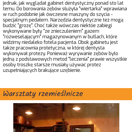
jednak, jak wyglądał gabinet dentystyczny ponad sto lat
temu. Do borowania zębów służyła "wiertarka" wprawiana
w ruch podobnie jak ówczesne maszyny do szycia -
specjalnym pedałem. Narzędzia dentystyczne też mogą
budzić "grozę". Choć także wówczas niektóe zabiegi
wykonywane były "ze znieczuleniem" gazem
"rozweselającym" magazynowanym w butlach, które
widzimy niedaleko fotela pacjenta. Obok gabinetu jest
także pracownia protetyczna, w której dentysta
wykonywał protezy. Ponieważ wyrywanie zębów było
jedną z podstawowych metod "leczenia" prawie wszystkie
osoby troszkę starsze musiały używać protez
uzupełniających brakujące uzębienie.
Warsztaty rzemieślnicze