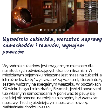
Wytwórnia cukierków, warsztat naprawy
samochodów i rowerów, wynajem
powozów
Wytwórnia cukierków jest magicznym miejscem dla
najmłodszych odwiedzających skansen Beamish. W
miedzianym pojemniku mieszana jest masa na cukierki, a
ich różne kształty "wykrawane" są wałkami, których duży
zestaw widzimy na specjalnym wieszaku. W początkach
XX wieku bogaci mieszkańcy Beamish, jeździli powozami
lub własnymi samochodami. A ponieważ te psuły się
częściej niż obecne, na miejscu niezbędny był warsztat
naprawy. Trochę biedniejszym naprawiał rowery.
Najbiedniejsi chodzili pieszo.