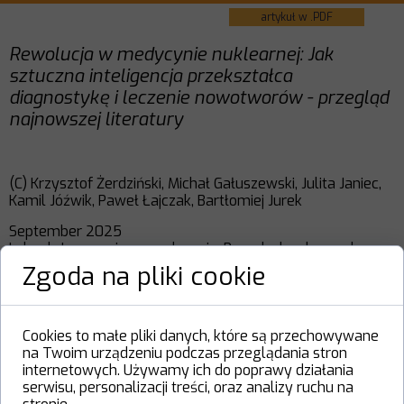
artykuł w .PDF
Rewolucja w medycynie nuklearnej: Jak
sztuczna inteligencja przekształca
diagnostykę i leczenie nowotworów - przegląd
najnowszej literatury
(C) Krzysztof Żerdziński, Michał Gałuszewski, Julita Janiec,
Kamil Jóźwik, Paweł Łajczak, Bartłomiej Jurek
September 2025
In book: Innowacje w medycynie. Przegląd wybranych
technologii XXI wieku
Zgoda na pliki cookie
Tom 21, Publisher: ArchaeGraph
https://www.researchgate.net/publication/395576476_REWOLU
Cookies to małe pliki danych, które są przechowywane
CJA_W_MEDYCYNIE_NUKLEARNEJ_JAK_SZTUCZNA_INTELIGENCJA
na Twoim urządzeniu podczas przeglądania stron
_PRZEKSZTALCA_DIAGNOSTYKE_I_LECZENIE_NOWOTWOROW_-
_PRZEGLAD_NAJNOWSZEJ_LITERATURY#fullTextFileContent
internetowych. Używamy ich do poprawy działania
serwisu, personalizacji treści, oraz analizy ruchu na