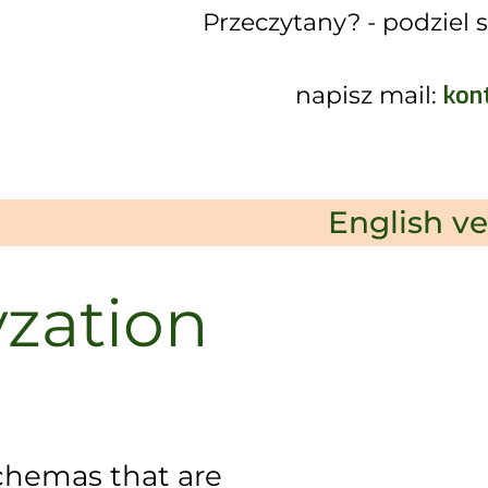
Przeczytany? - podziel 
kon
napisz mail:
English ve
yzation
chemas that are