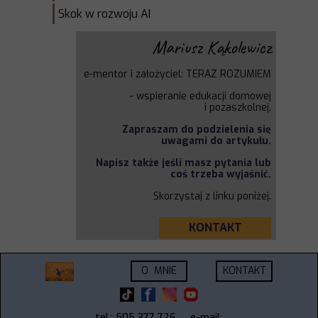
Skok w rozwoju AI
Mariusz Kąkolewicz
e-mentor i założyciel: TERAZ ROZUMIEM
-
wspieranie edukacji domowej
i
pozaszkolnej.
Zapraszam do podzielenia się
uwagami do artykułu.
Napisz także jeśli masz pytania lub
coś trzeba wyjaśnić.
Skorzystaj z linku poniżej.
KONTAKT
O MNIE
KONTAKT
tel.: 505 377 726
e-mail: