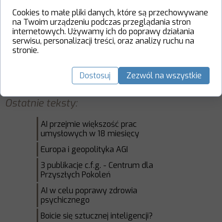
pomysl-ekspert-ma-lepsze.html?
Cookies to małe pliki danych, które są przechowywane
_gl=1*vtmcg0*_ga*MTEwODI1MDUyMS4xNz
na Twoim urządzeniu podczas przeglądania stron
UwMDczODEw*_ga_6R71ZMJ3KN*czE3NjQ2N
internetowych. Używamy ich do poprawy działania
serwisu, personalizacji treści, oraz analizy ruchu na
zE4ODIkbzQ1JGcxJHQxNzY0NjcyMDUxJGo2MC
stronie.
RsMCRoMA..*_gcl_au*MTg1NDI1ODU0MS4xNz
U5MDYxMDk1LjEyNjYxOTMxNjQuMTc2MjgwN
Dostosuj
Zezwól na wszystkie
zA4Ni4xNzYyODA3MTM2
Ostatnie teksty:
AI przejmie większość prac
umysłowych w 18 miesięcy
Europa i geopolityka AGI
3 publikacje c.f.g. - Centrum dla
Przyszłych Pokoleń
AI w celu poprawy zdrowia
psychicznego
Boicie się sztucznej inteligencji?