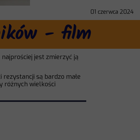
01 czerwca 2024
ików - film
ajprościej jest zmierzyć ją
 rezystancji są bardzo małe
 różnych wielkości