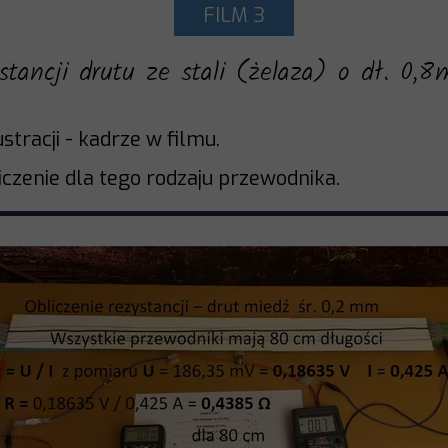
FILM 3
ystancji drutu ze stali (żelaza) o dł. 0
stracji - kadrze w filmu.
liczenie dla tego rodzaju przewodnika.