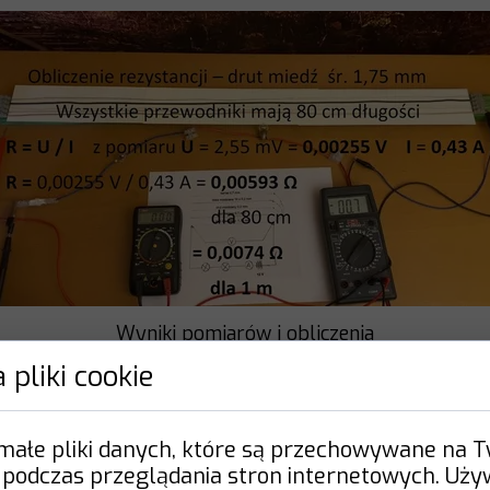
Wyniki pomiarów i obliczenia
 pliki cookie
FILM 2
ystancji drutu z miedzi o dł. 0,8m i śre
 małe pliki danych, które są przechowywane na 
 podczas przeglądania stron internetowych. Uż