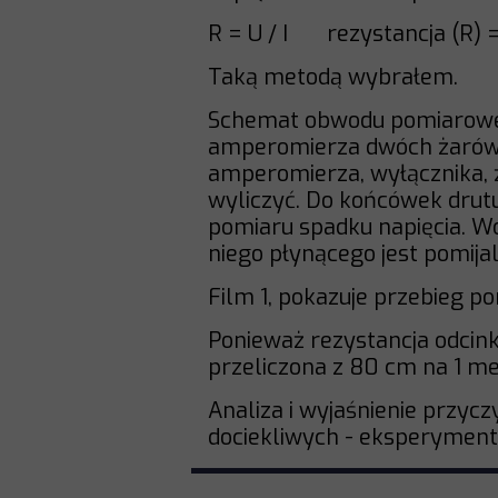
R = U / I rezystancja (R) = 
Taką metodą wybrałem.
Schemat obwodu pomiaroweg
amperomierza dwóch żarówek
amperomierza, wyłącznika, ź
wyliczyć. Do końcówek drut
pomiaru spadku napięcia. W
niego płynącego jest pomija
Film 1, pokazuje przebieg p
Ponieważ rezystancja odcink
przeliczona z 80 cm na 1 m
Analiza i wyjaśnienie przyc
dociekliwych - eksperymenty