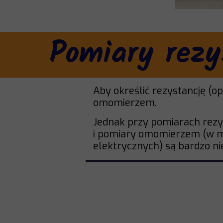
Pomiary rezy
Aby określić rezystancję (op
omomierzem.
Jednak przy pomiarach rezy
i pomiary omomierzem (w mu
elektrycznych) są bardzo ni