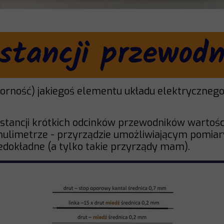
stancji przewodn
orność) jakiegoś elementu układu elektrycznego n
stancji krótkich odcinków przewodników wartości
limetrze - przyrządzie umożliwiającym pomiary
edokładne (a tylko takie przyrządy mam).