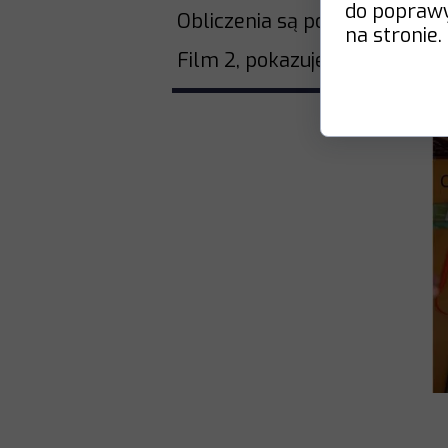
do poprawy 
Obliczenia są pokazane na ilu
na stronie.
Film 2, pokazuje pomiar i obl