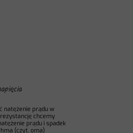
napięcia
ć natężenie prądu w
 rezystancję chcemy
natężenie prądu i spadek
Ohma (czyt. oma)