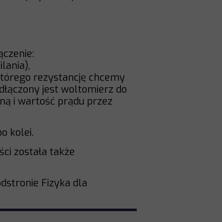
czenie:
lania),
 którego rezystancję chcemy
dłączony jest woltomierz do
ną i wartość prądu przez
o kolei.
ci została także
dstronie Fizyka dla