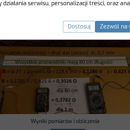
działania serwisu, personalizacji treści, oraz ana
stracji - kadrze w filmu.
iczenie dla tego rodzaju przewodnika.
Dostosuj
Zezwól na 
Wyniki pomiarów i obliczenia