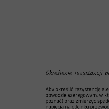
Określenie rezystancji 
Aby określić rezystancję e
obwodzie szeregowym, w któ
poznać) oraz zmierzyć spade
napięcia na odcinku przewod