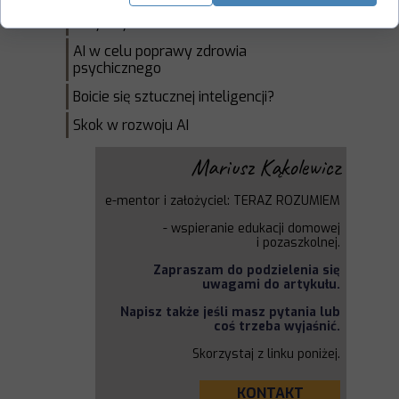
3 publikacje c.f.g. - Centrum dla
Przyszłych Pokoleń
AI w celu poprawy zdrowia
psychicznego
Boicie się sztucznej inteligencji?
Skok w rozwoju AI
Mariusz Kąkolewicz
e-mentor i założyciel: TERAZ ROZUMIEM
-
wspieranie edukacji domowej
i
pozaszkolnej.
Zapraszam do podzielenia się
uwagami do artykułu.
Napisz także jeśli masz pytania lub
coś trzeba wyjaśnić.
Skorzystaj z linku poniżej.
KONTAKT