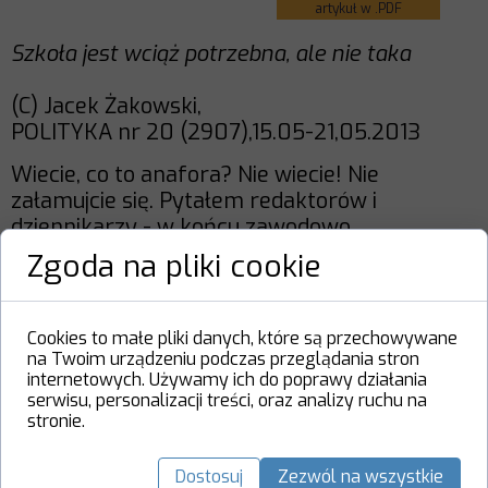
artykuł w .PDF
Szkoła jest wciąż potrzebna, ale nie taka
(C) Jacek Żakowski,
POLITYKA nr 20 (2907),15.05-21,05.2013
Wiecie, co to anafora? Nie wiecie! Nie
załamujcie się. Pytałem redaktorów i
dziennikarzy - w końcu zawodowo
zajmujących się pisaniem - też nie wiedzieli. Po
Zgoda na pliki cookie
jaką cholerę ma to wiedzieć 325 tys.
tegorocznych (2013) maturzystów?
Cookies to małe pliki danych, które są przechowywane
Ostatnie teksty:
na Twoim urządzeniu podczas przeglądania stron
internetowych. Używamy ich do poprawy działania
serwisu, personalizacji treści, oraz analizy ruchu na
AI przejmie większość prac
stronie.
umysłowych w 18 miesięcy
Europa i geopolityka AGI
Dostosuj
Zezwól na wszystkie