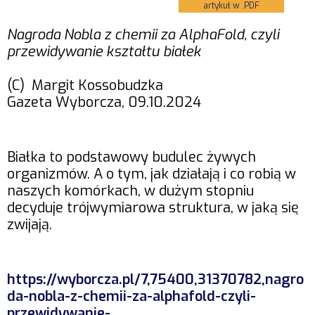
artykuł w .PDF
Nagroda Nobla z chemii za AlphaFold, czyli
przewidywanie kształtu białek
(C) Margit Kossobudzka
Gazeta Wyborcza, 09.10.2024
Białka to podstawowy budulec żywych
organizmów. A o tym, jak działają i co robią w
naszych komórkach, w dużym stopniu
decyduje trójwymiarowa struktura, w jaką się
zwijają.
https://wyborcza.pl/7,75400,31370782,nagro
da-nobla-z-chemii-za-alphafold-czyli-
przewidywanie-