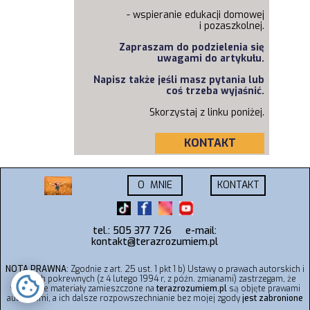
-
wspieranie edukacji domowej
i
pozaszkolnej.
Zapraszam do podzielenia się
uwagami do artykułu.
Napisz także jeśli masz pytania lub
coś trzeba wyjaśnić.
Skorzystaj z linku poniżej.
KONTAKT
O MNIE
KONTAKT
tel.: 505 377 726
e-mail:
kontakt@terazrozumiem.pl
NOTA PRAWNA
: Zgodnie z art. 25 ust. 1 pkt 1 b) Ustawy o prawach autorskich i
prawach pokrewnych (z 4 lutego 1994 r, z późn. zmianami) zastrzegam, że
wszystkie materiały zamieszczone na
terazrozumiem.pl
są objęte prawami
autorskimi, a ich dalsze rozpowszechnianie bez mojej zgody
jest zabronione