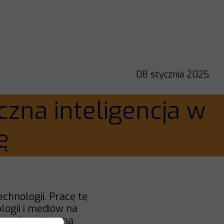
08 stycznia 2025
czna inteligencja w
ę
echnologii. Pracę tę
logii i mediów na
jnymi a sztuczną