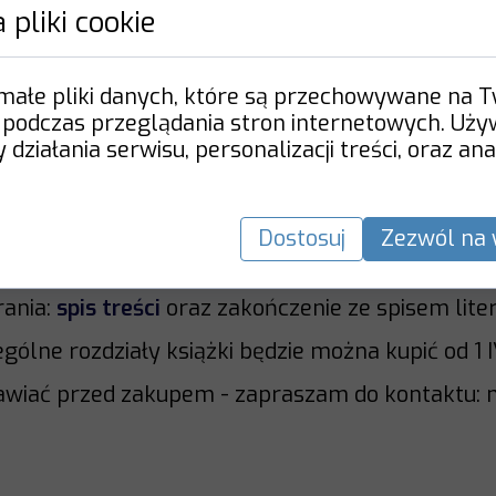
 pliki cookie
ekście procesów uczenia się. W przystępny sposó
ne, takie jak witualna rzeczywistość (VR), rozs
zywistość (MR). Zaproponowana edukacyjna teoria
 małe pliki danych, które są przechowywane na 
rzekonuje Mariusz Kąolewicz. To ona przekształc
 podczas przeglądania stron internetowych. Uż
odele szkolnictwa w nowe podejścia. Czy nam się 
działania serwisu, personalizacji treści, oraz ana
cja uczących się. Książka ta będzie wartościowa
uczeniem się i możliwościami jego zmiany.
 Leszkowicz
Dostosuj
Zezwól na 
zej)
rania:
spis treści
oraz zakończenie ze spisem liter
gólne rozdziały książki będzie można kupić od 1 
awiać przed zakupem - zapraszam do kontaktu: ma