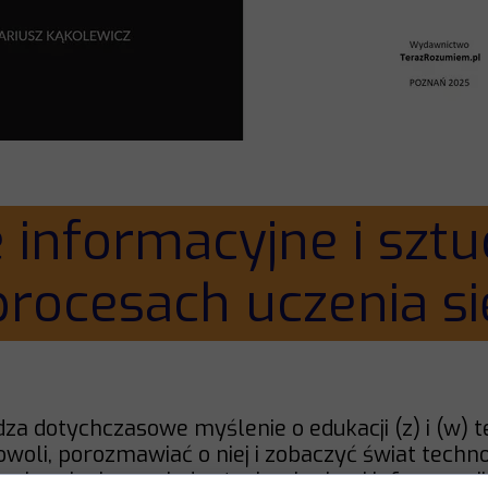
 informacyjne i sztu
procesach uczenia si
dza dotychczasowe myślenie o edukacji (z) i (w) t
woli, porozmawiać o niej i zobaczyć świat techno
awia relacje pomiędzy technologiami informacyj