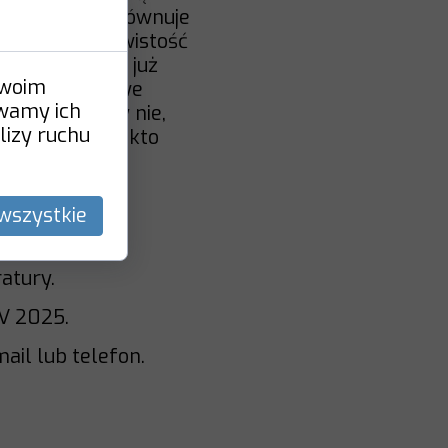
b omawia i porównuje
zerzona rzeczywistość
 qualiów jest już
Twoim
a dotychczasowe
ywamy ich
to podoba czy nie,
lizy ruchu
 dla każdego, kto
wszystkie
atury.
IV 2025.
il lub telefon.