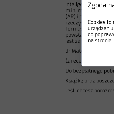
Zgoda na
inteligencją w kont
m.in. media immersyj
(AR) i mieszana rzec
Cookies to
rzeczywistością - p
urządzeniu
formuły edukacji i m
do poprawy 
powstaje nowa genera
na stronie.
jest zainteresowany 
dr Mateusz
(z recenzji wydawnic
Do bezpłatnego pob
Książkę oraz poszcze
Jeśli chcesz porozm