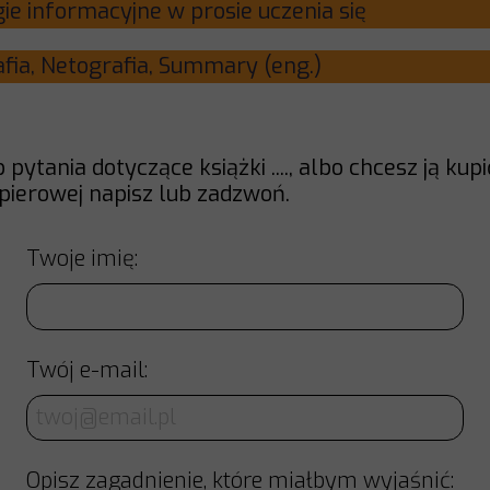
nologie informacyjne w prosie uczenia si
liografia, Netografia, Summary (eng.
 pytania dotyczące książki ...., albo chcesz ją kupi
apierowej napisz lub zadzwoń.
Twoje imię:
Twój e-mail:
Opisz zagadnienie, które miałbym wyjaśnić: