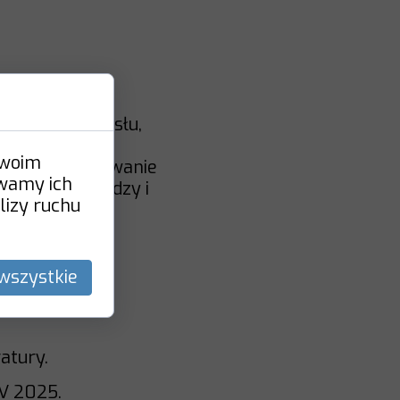
 konstruktów
 filozofii umysłu,
orię qualiów w
Twoim
oprzez konstruowanie
ywamy ich
żki są pedagodzy i
lizy ruchu
zainteresowani
wszystkie
atury.
IV 2025.