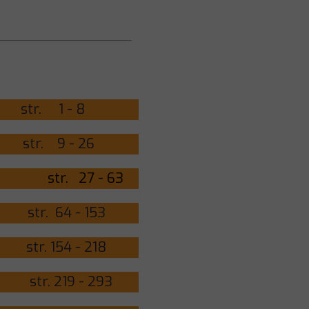
 - 8
 - 26
jnych str. 27 - 63
 64 - 153
154 - 218
. 219 - 293