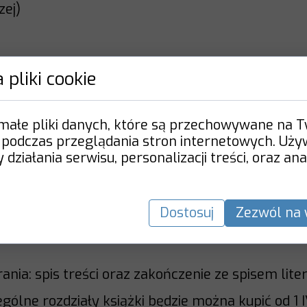
zej)
 pliki cookie
wia uczenie się jako drogę tworzenia osobistych
, odwołując się do najnowszych ustaleń i teorii z
ej i kognitywistyki. Prezentuje m.in. autorską te
 małe pliki danych, które są przechowywane na 
 refleksji oraz koncepcję strategii uczenia się p
 podczas przeglądania stron internetowych. Uż
entacji struktur wiedzy (ZRSW). Adresatami ksią
działania serwisu, personalizacji treści, oraz ana
 nauczyciele szkolni i akademiccy oraz wszyscy 
eństwa wiedzy.
Dostosuj
Zezwól na 
nia: spis treści oraz zakończenie ze spisem liter
gólne rozdziały książki będzie można kupić od 1 