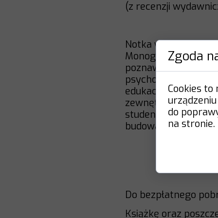
(z recenzji wydawnic
Notka wydawnicza:
Zgoda na
Monografia przedsta
poznawczych podmiotu
psychologii poznawcz
Cookies to
edukacji, model sfer
urządzeniu
zewnętrznych reprez
do poprawy 
studenci pedagogiki,
na stronie.
budowaniem społecz
Do bezpłatnego pobra
Książkę oraz poszcze