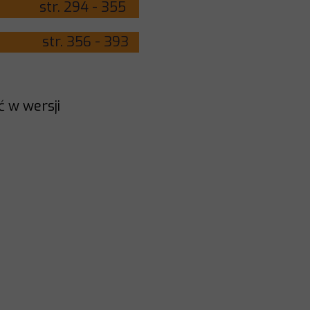
ę str. 294 - 355
) str. 356 - 393
ć w wersji