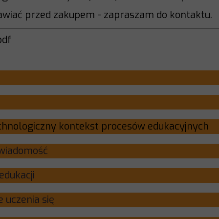
awiać przed zakupem - zapraszam do kontaktu.
pdf
treści str. 1
dzenie str. 9
i technologiczny kontekst procesów edukacy
, umysł, świadomość str.
qualiów w edukacji str. 
i koncepcje uczenia się str