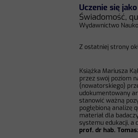
Uczenie się jak
Świadomość, qua
Wydawnictwo Naukow
Z ostatniej strony ok
Książka Mariusza K
przez swój poziom n
(nowatorskiego) prz
udokumentowany arg
stanowić ważną pozy
pogłębioną analizę q
materiał dla badacz
systemu edukacji, a 
prof. dr hab. Toma