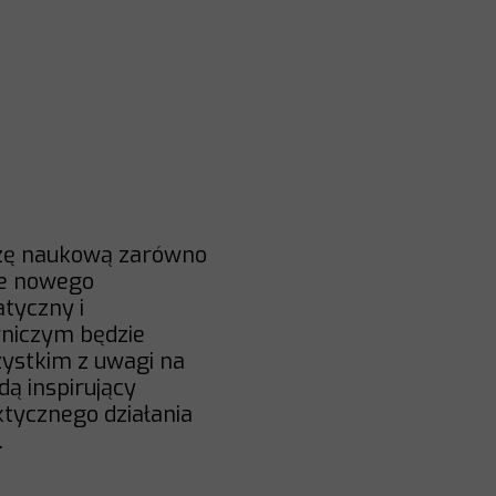
dzę naukową zarówno
ie nowego
tyczny i
niczym będzie
zystkim z uwagi na
dą inspirujący
ktycznego działania
.