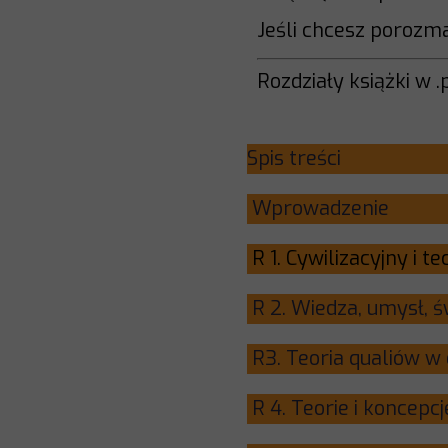
Jeśli chcesz porozm
Rozdziały książki w .
Spis 
Wprowa
R 1. Cywilizacyjny 
R 2. Wiedza
R3. Teoria 
R 4. Teorie 