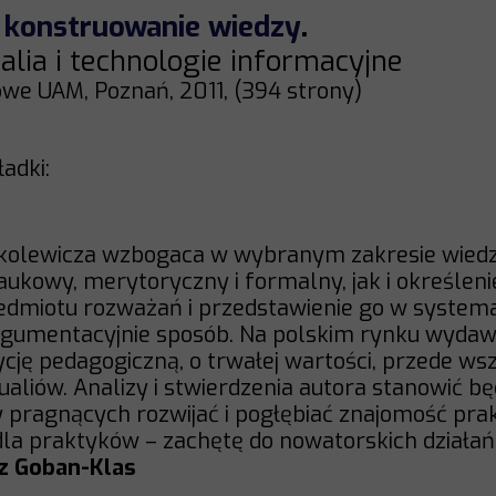
o konstruowanie wiedzy
.
lia i technologie informacyjne
e UAM, Poznań, 2011, (394 strony)
ładki:
ąkolewicza wzbogaca w wybranym zakresie wie
aukowy, merytoryczny i formalny, jak i określen
edmiotu rozważań i przedstawienie go w systema
umentacyjnie sposób. Na polskim rynku wydaw
cję pedagogiczną, o trwałej wartości, przede ws
ualiów. Analizy i stwierdzenia autora stanowić bę
y pragnących rozwijać i pogłębiać znajomość pra
dla praktyków – zachętę do nowatorskich działań
sz Goban-Klas