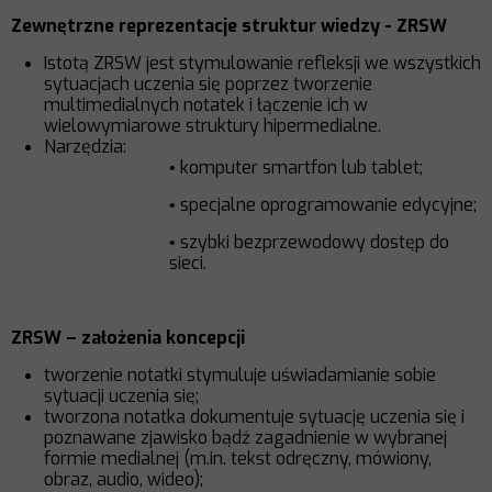
Zewnętrzne reprezentacje struktur wiedzy - ZRSW
Istotą ZRSW jest stymulowanie refleksji we wszystkich
sytuacjach uczenia się poprzez tworzenie
multimedialnych notatek i łączenie ich w
wielowymiarowe struktury hipermedialne.
Narzędzia:
komputer smartfon lub tablet;
•
specjalne oprogramowanie edycyjne;
•
szybki bezprzewodowy dostęp do
•
sieci.
ZRSW – założenia koncepcji
tworzenie notatki stymuluje uświadamianie sobie
sytuacji uczenia się;
tworzona notatka dokumentuje sytuację uczenia się i
poznawane zjawisko bądź zagadnienie w wybranej
formie medialnej (m.in. tekst odręczny, mówiony,
obraz, audio, wideo);