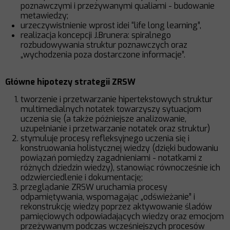
poznawczymi i przeżywanymi qualiami - budowanie
metawiedzy;
urzeczywistnienie wprost idei “life long learning”,
realizacja koncepcji J.Brunera: spiralnego
rozbudowywania struktur poznawczych oraz
„wychodzenia poza dostarczone informacje”.
Główne hipotezy strategii ZRSW
tworzenie i przetwarzanie hipertekstowych struktur
multimedialnych notatek towarzyszy sytuacjom
uczenia się (a także późniejsze analizowanie,
uzupełnianie i przetwarzanie notatek oraz struktur)
stymuluje procesy refleksyjnego uczenia się i
konstruowania holistycznej wiedzy (dzięki budowaniu
powiązań pomiędzy zagadnieniami - notatkami z
różnych dziedzin wiedzy), stanowiąc równocześnie ich
odzwierciedlenie i dokumentację;
przeglądanie ZRSW uruchamia procesy
odpamiętywania, wspomagając „odświeżanie” i
rekonstrukcję wiedzy poprzez aktywowanie śladów
pamięciowych odpowiadających wiedzy oraz emocjom
przeżywanym podczas wcześniejszych procesów