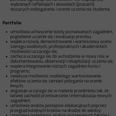
wybranych refleksjach i dowodach [pracach]
służących wzbogaceniu i ocenie uczenia się studenta.
Portfolio
umożliwia uchwycenie istoty poznawanych zagadnień,
pogłębione uczenie się i ewaluację procesu;
wspiera rozwój, demonstrowanie i wartościową ocenę
szeregu osobistych, profesjonalnych i akademickich
możliwości uczącego się;
zachęca uczącego się do wchodzenia w nową rolę w
dokumentowaniu, obserwacji i rekapitulacji uczenia się;
wspiera integrowanie różnych zagadnień kursu i
programu;
zwiększa możliwość osobistego wartościowania
efektów uczenia się zamiast polegania na ocenie
innych;
angażuje uczącego się w materię przedmiotu tak, że
łatwiej zachodzi przetwarzanie i internalizacja nowych
zagadnień;
umożliwia analizę postępów edukacyjnych poprzez
przegląd kolejnych kroków na drodze do wiedzy;
umożliwia pogłębioną analizę poznawanych faktów i