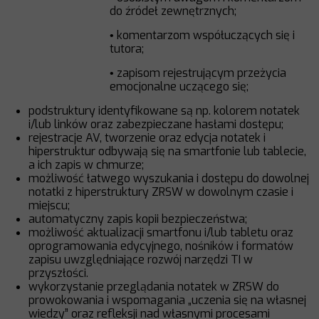
do źródeł zewnętrznych;
komentarzom współuczących się i
•
tutora;
zapisom rejestrującym przeżycia
•
emocjonalne uczącego się;
podstruktury identyfikowane są np. kolorem notatek
i/lub linków oraz zabezpieczane hasłami dostępu;
rejestracje AV, tworzenie oraz edycja notatek i
hiperstruktur odbywają się na smartfonie lub tablecie,
a ich zapis w chmurze;
możliwość łatwego wyszukania i dostępu do dowolnej
notatki z hiperstruktury ZRSW w dowolnym czasie i
miejscu;
automatyczny zapis kopii bezpieczeństwa;
możliwość aktualizacji smartfonu i/lub tabletu oraz
oprogramowania edycyjnego, nośników i formatów
zapisu uwzględniające rozwój narzędzi TI w
przyszłości.
wykorzystanie przeglądania notatek w ZRSW do
prowokowania i wspomagania „uczenia się na własnej
wiedzy” oraz refleksji nad własnymi procesami