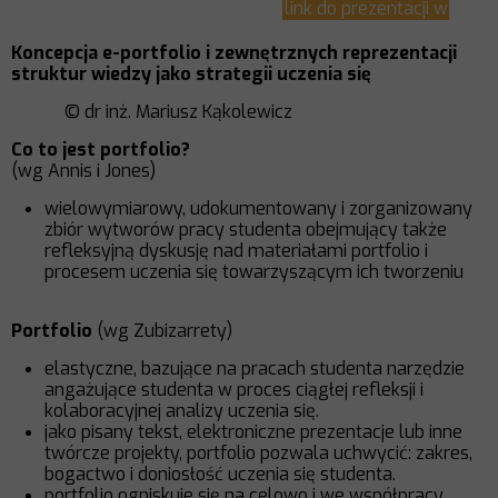
link do prezentacji w
PDF
Koncepcja e-portfolio i zewnętrznych reprezentacji
struktur wiedzy jako strategii uczenia się
© dr inż. Mariusz Kąkolewicz
Co to jest portfolio?
(wg Annis i Jones)
wielowymiarowy, udokumentowany i zorganizowany
zbiór wytworów pracy studenta obejmujący także
refleksyjną dyskusję nad materiałami portfolio i
procesem uczenia się towarzyszącym ich tworzeniu
Portfolio
(wg Zubizarrety)
elastyczne, bazujące na pracach studenta narzędzie
angażujące studenta w proces ciągłej refleksji i
kolaboracyjnej analizy uczenia się.
jako pisany tekst, elektroniczne prezentacje lub inne
twórcze projekty, portfolio pozwala uchwycić: zakres,
bogactwo i doniosłość uczenia się studenta.
portfolio ogniskuje się na celowo i we współpracy