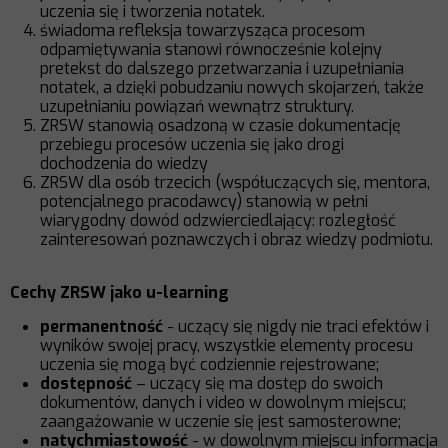
uczenia się i tworzenia notatek.
świadoma refleksja towarzysząca procesom
odpamiętywania stanowi równocześnie kolejny
pretekst do dalszego przetwarzania i uzupełniania
notatek, a dzięki pobudzaniu nowych skojarzeń, także
uzupełnianiu powiązań wewnątrz struktury.
ZRSW stanowią osadzoną w czasie dokumentację
przebiegu procesów uczenia się jako drogi
dochodzenia do wiedzy
ZRSW dla osób trzecich (współuczących się, mentora,
potencjalnego pracodawcy) stanowią w pełni
wiarygodny dowód odzwierciedlający: rozległość
zainteresowań poznawczych i obraz wiedzy podmiotu.
Cechy ZRSW jako u-learning
permanentność
- uczący się nigdy nie traci efektów i
wyników swojej pracy, wszystkie elementy procesu
uczenia się mogą być codziennie rejestrowane;
dostępność
– uczący się ma dostęp do swoich
dokumentów, danych i video w dowolnym miejscu;
zaangażowanie w uczenie się jest samosterowne;
natychmiastowość
- w dowolnym miejscu informacja