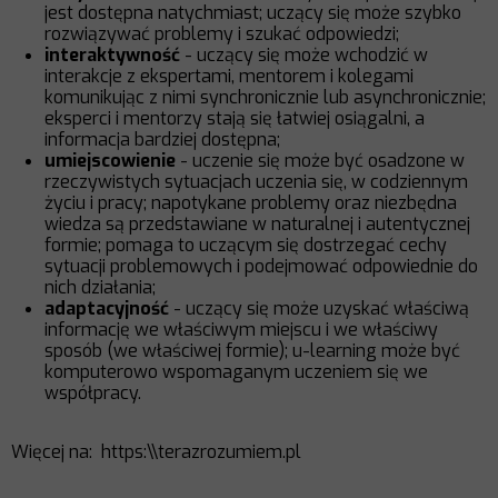
jest dostępna natychmiast; uczący się może szybko
rozwiązywać problemy i szukać odpowiedzi;
interaktywność
- uczący się może wchodzić w
interakcje z ekspertami, mentorem i kolegami
komunikując z nimi synchronicznie lub asynchronicznie;
eksperci i mentorzy stają się łatwiej osiągalni, a
informacja bardziej dostępna;
umiejscowienie
- uczenie się może być osadzone w
rzeczywistych sytuacjach uczenia się, w codziennym
życiu i pracy; napotykane problemy oraz niezbędna
wiedza są przedstawiane w naturalnej i autentycznej
formie; pomaga to uczącym się dostrzegać cechy
sytuacji problemowych i podejmować odpowiednie do
nich działania;
adaptacyjność
- uczący się może uzyskać właściwą
informację we właściwym miejscu i we właściwy
sposób (we właściwej formie); u-learning może być
komputerowo wspomaganym uczeniem się we
współpracy.
Więcej na: https:\\terazrozumiem.pl