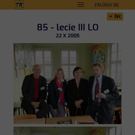
ZALOGUJ SIĘ
< IVc
85 - lecie III LO
22 X 2005