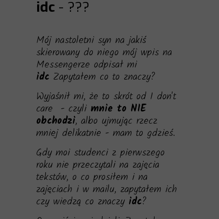
idc
- ???
Mój nastoletni syn na jakiś
skierowany do niego mój wpis na
Messengerze odpisał mi
idc
Zapytałem co to znaczy?
Wyjaśnił mi, że to skrót od I don't
care - czyli
mnie to NIE
obchodzi
, albo ujmując rzecz
mniej delikatnie - mam to gdzieś.
Gdy moi studenci z pierwszego
roku nie przeczytali na zajęcia
tekstów, o co prosiłem i na
zajęciach i w mailu, zapytałem ich
czy wiedzą co znaczy
idc
?