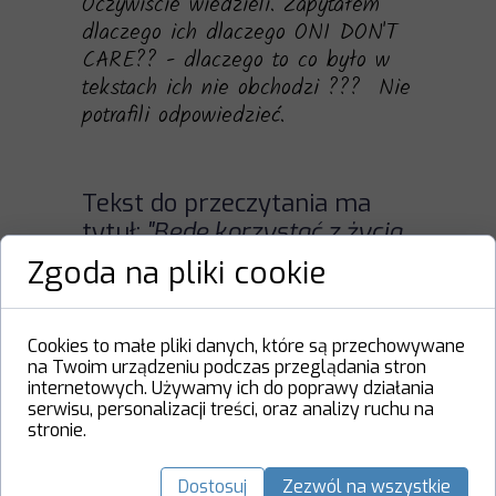
Oczywiście wiedzieli. Zapytałem
dlaczego ich dlaczego ONI DON'T
CARE?? - dlaczego to co było w
tekstach ich nie obchodzi ??? Nie
potrafili odpowiedzieć.
Tekst do przeczytania ma
tytuł:
"Będę korzystać z życia,
bo nie dożyję najgorszych
Zgoda na pliki cookie
skutków zmiany
klimatu".
Super.
A twoje
dziecko?" -
ale ICH to nie
Cookies to małe pliki danych, które są przechowywane
na Twoim urządzeniu podczas przeglądania stron
obchodzi !!!
internetowych. Używamy ich do poprawy działania
serwisu, personalizacji treści, oraz analizy ruchu na
stronie.
Przypomniały mi się niedawne zajęcia, które
Dostosuj
Zezwól na wszystkie