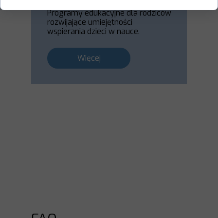
Programy edukacyjne dla rodziców
rozwijające umiejętności
wspierania dzieci w nauce.
Więcej