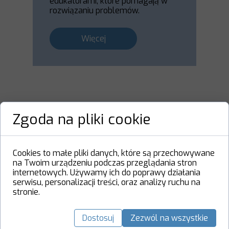
edukatorami, które pomagają w
rozwiązaniu problemów.
Więcej
Zgoda na pliki cookie
Cookies to małe pliki danych, które są przechowywane
na Twoim urządzeniu podczas przeglądania stron
internetowych. Używamy ich do poprawy działania
serwisu, personalizacji treści, oraz analizy ruchu na
stronie.
Dostosuj
Zezwól na wszystkie
Szkolenia Rodziców