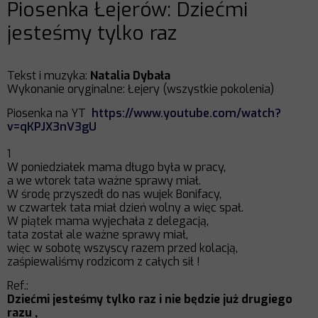
Piosenka Łejerów: Dziećmi
jesteśmy tylko raz
Tekst i muzyka:
Natalia Dybała
Wykonanie oryginalne: Łejery (wszystkie pokolenia)
Piosenka na YT
https://www.youtube.com/watch?
v=qKPJX3nV3gU
1
W poniedziałek mama długo była w pracy,
a we wtorek tata ważne sprawy miał.
W środę przyszedł do nas wujek Bonifacy,
w czwartek tata miał dzień wolny a więc spał.
W piątek mama wyjechała z delegacją,
tata został ale ważne sprawy miał,
więc w sobotę wszyscy razem przed kolacją,
zaśpiewaliśmy rodzicom z całych sił !
Ref.:
Dziećmi jesteśmy tylko raz i nie będzie już drugiego
razu ,