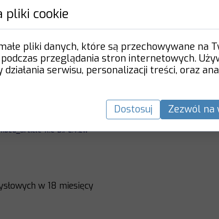
 pliki cookie
nteligencja sprawia, że stajemy się g
 małe pliki danych, które są przechowywane na 
 podczas przeglądania stron internetowych. Uż
działania serwisu, personalizacji treści, oraz ana
lanowski
cza, 27.06.2024
Dostosuj
Zezwól na 
l/7,75400,31097500,sztuczna-inteligencja-sprawia-ze-stajemy-sie-
bed_article-K.C-B.1-L.4.zw
ysłowych w 18 miesięcy