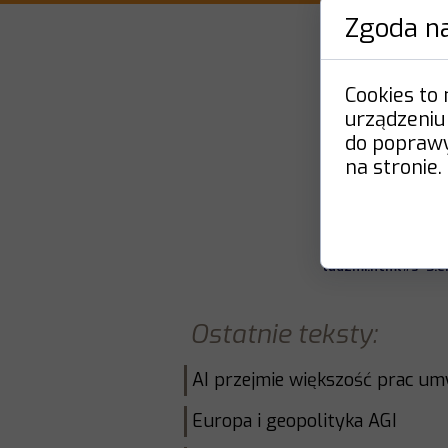
Zgoda na
Sztuczna i
Cookies to
urządzeniu
do poprawy 
(C) Tomasz U
na stronie.
Gazeta Wybor
https://wyborcza.p
ludzmi.html#s=S.em
Ostatnie teksty:
AI przejmie większość prac um
Europa i geopolityka AGI