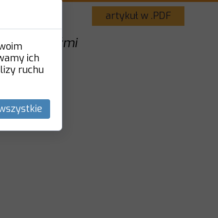
artykuł w .PDF
orszymi ludźmi
Twoim
ywamy ich
lizy ruchu
wszystkie
gorszymi-