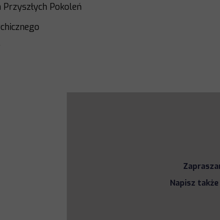
la Przyszłych Pokoleń
ychicznego
?
Zapraszam
Napisz także 