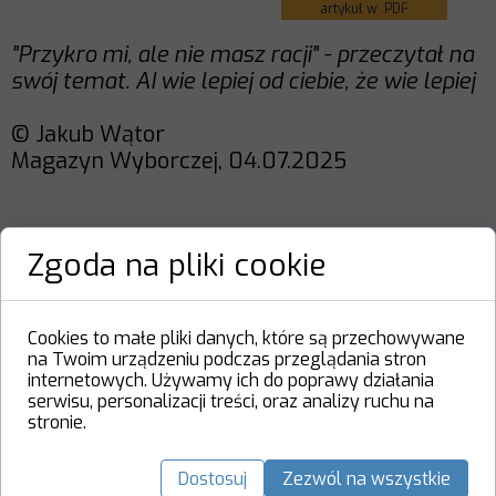
artykuł w .PDF
"Przykro mi, ale nie masz racji" - przeczytał na
swój temat. AI wie lepiej od ciebie, że wie lepiej
© Jakub Wątor
Magazyn Wyborczej, 04.07.2025
https://wyborcza.pl/magazyn/7,124059,3206
Zgoda na pliki cookie
0999,przykro-mi-ale-nie-masz-racji-
przeczytal-na-swoj-temat.html
Cookies to małe pliki danych, które są przechowywane
Ostatnie teksty:
na Twoim urządzeniu podczas przeglądania stron
internetowych. Używamy ich do poprawy działania
serwisu, personalizacji treści, oraz analizy ruchu na
AI przejmie większość prac
stronie.
umysłowych w 18 miesięcy
Europa i geopolityka AGI
Dostosuj
Zezwól na wszystkie
3 publikacje c.f.g. - Centrum dla