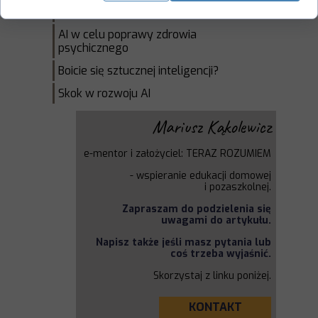
Przyszłych Pokoleń
AI w celu poprawy zdrowia
psychicznego
Boicie się sztucznej inteligencji?
Skok w rozwoju AI
Mariusz Kąkolewicz
e-mentor i założyciel: TERAZ ROZUMIEM
-
wspieranie edukacji domowej
i
pozaszkolnej.
Zapraszam do podzielenia się
uwagami do artykułu.
Napisz także jeśli masz pytania lub
coś trzeba wyjaśnić.
Skorzystaj z linku poniżej.
KONTAKT